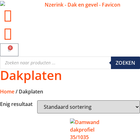
✓ Alle producten op voorraad
0
ZOEKEN
Dakplaten
Home
/ Dakplaten
Enig resultaat