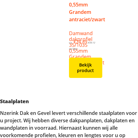
Damwand
dakprofiel
€
24.89
v.a.
(
€
30.12
35/1035
0,55mm
incl.btw)
Grandem
antraciet/zwart
Bekijk
product
Staalplaten
Nzerink Dak en Gevel levert verschillende staalplaten voor
u project. Wij hebben diverse dakpanplaten, dakplaten en
wandplaten in voorraad. Hiernaast kunnen wij alle
voorkomende profielen, kleuren en lengtes voor u op