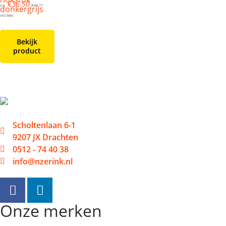
€
36.50
v.a.
(
€
44.17
donkergrijs
incl.btw)
Bekijk
product
Scholtenlaan 6-1
9207 JX Drachten
0512 - 74 40 38
info@nzerink.nl
Onze merken