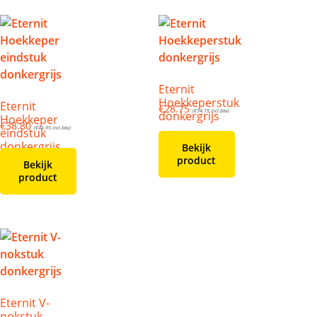
Eternit
Hoekkeperstuk
Eternit
€
28.75
(
€
34.79
incl.btw)
donkergrijs
Hoekkeper
€
38.80
(
€
46.95
incl.btw)
eindstuk
donkergrijs
Bekijk
product
Bekijk
product
Eternit V-
nokstuk