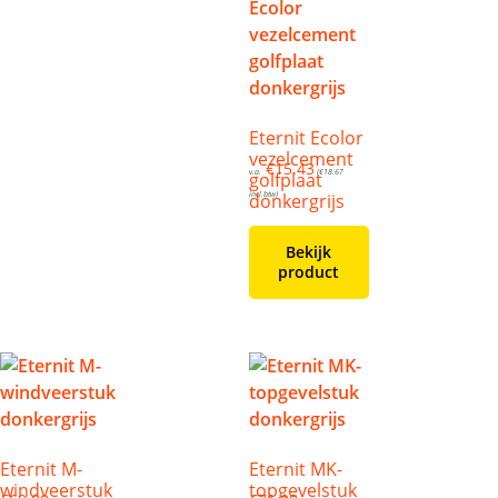
Eternit Ecolor
vezelcement
€
15.43
v.a.
(
€
18.67
golfplaat
donkergrijs
incl.btw)
Bekijk
product
Eternit M-
Eternit MK-
windveerstuk
topgevelstuk