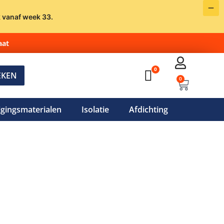
k vanaf week 33.
aat
0
EKEN
0
igingsmaterialen
Isolatie
Afdichting