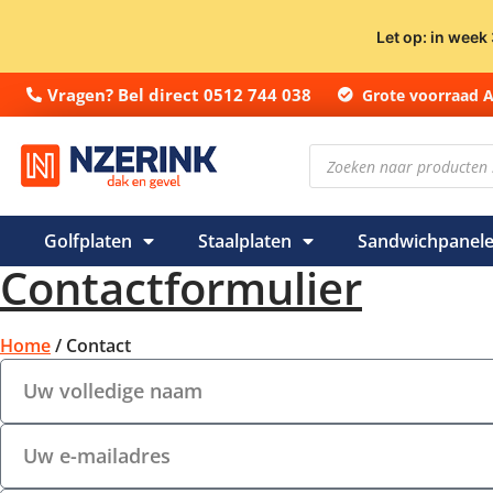
Let op: in week
Vragen? Bel direct 0512 744 038
Grote voorraad 
Golfplaten
Staalplaten
Sandwichpanel
Contactformulier
Home
/ Contact