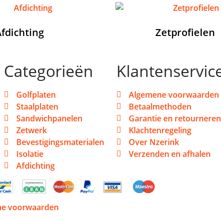
fdichting
(15)
Zetprofielen
Categorieën
Klantenservic
Golfplaten
Algemene voorwaarden
Staalplaten
Betaalmethoden
Sandwichpanelen
Garantie en retourneren
Zetwerk
Klachtenregeling
Bevestigingsmaterialen
Over Nzerink
Isolatie
Verzenden en afhalen
Afdichting
ne voorwaarden