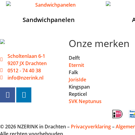
Sandwichpanelen
(5)
A
Onze merken
Scholtenlaan 6-1
Delft
9207 JX Drachten
Eternit
0512 - 74 40 38
Falk
info@nzerink.nl
JorisIde
Kingspan
Repticel
SVK Neptunus
© 2026 NZERINK in Drachten –
Privacyverklaring
–
Algeme
Alle rechten voorbehouden.