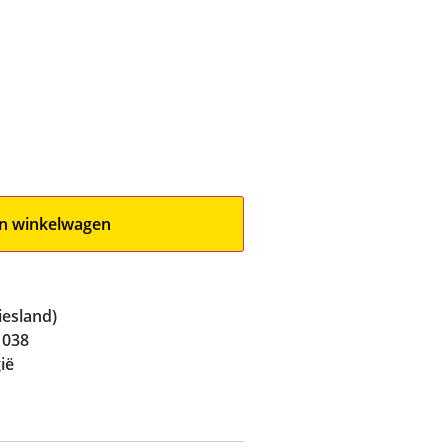
n winkelwagen
iesland)
 038
ië