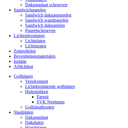
Dakpanplaat schroeven
Sandwichpanelen
Sandwich dakpanpanelen
Sandwich wandpanelen
Sandwich dakpanelen
Paneelschroeven
Lichtoplossingen
Lichtplaten
Lichtstraten
Zetprofielen
Bevestigingsmaterialen
Isolatie
Afdichting
Golfplaten
Vezelcement
Lichtdoorlatende golfplaten
Hulpstukken
Eternit
SVK Neptunus
Golfplaatbouten
Staalplaten
Dakpanplaat
Dakplaten
Wandplaten