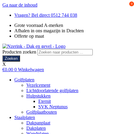
0
Ga naar de inhoud
Vragen? Bel direct 0512 744 038
Grote voorraad A-merken
Afhalen in ons magazijn in Drachten
Offerte op maat
Producten zoeken
Zoeken
X
€
0.00
0
Winkelwagen
Golfplaten
Vezelcement
Lichtdoorlatende golfplaten
Hulpstukken
Eternit
SVK Neptunus
Golfplaatbouten
Staalplaten
Dakpanplaat
Dakplaten
Wandplaten