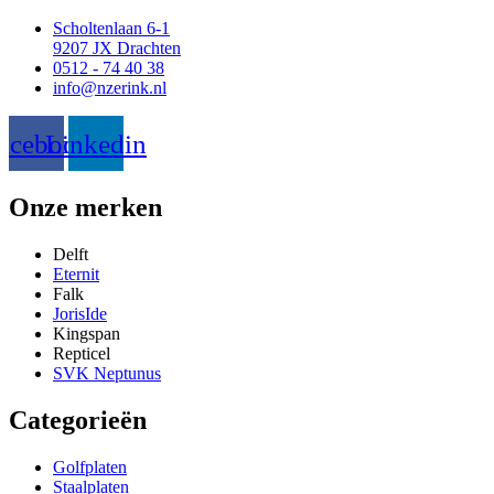
Scholtenlaan 6-1
9207 JX Drachten
0512 - 74 40 38
info@nzerink.nl
acebook
Linkedin
Onze merken
Delft
Eternit
Falk
JorisIde
Kingspan
Repticel
SVK Neptunus
Categorieën
Golfplaten
Staalplaten