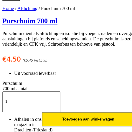
Home
/
Afdichting
/ Purschuim 700 ml
Purschuim 700 ml
Purschuim dient als afdichting en isolatie bij voegen, naden en overig
aansluitingen bij plafonds en scheidingswanden. De purschuim is ozo
vriendelijk en CFK vrij. Schroefbus ten behoeve van pistool.
€
4.50
(
€
5.45
incl.btw)
Uit voorraad leverbaar
Purschuim
700 ml aantal
Afhalen in ons
Toevoegen aan winkelwagen
magazijn in
Drachten (Friesland)