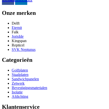
Onze merken
Delft
Eternit
Falk
JorisIde
Kingspan
Repticel
SVK Neptunus
Categorieën
Golfplaten
Staalplaten
Sandwichpanelen
Zetwerk
Bevestigingsmaterialen
Isolatie
Afdichting
Klantenservice