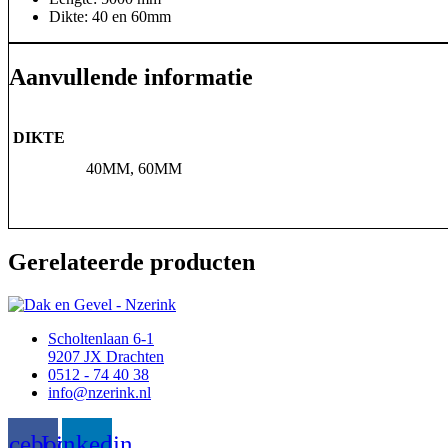
Dikte: 40 en 60mm
Aanvullende informatie
DIKTE
40MM, 60MM
Gerelateerde producten
Scholtenlaan 6-1
9207 JX Drachten
0512 - 74 40 38
info@nzerink.nl
acebook
Linkedin