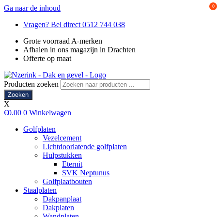
0
Ga naar de inhoud
Vragen? Bel direct 0512 744 038
Grote voorraad A-merken
Afhalen in ons magazijn in Drachten
Offerte op maat
Producten zoeken
Zoeken
X
€
0.00
0
Winkelwagen
Golfplaten
Vezelcement
Lichtdoorlatende golfplaten
Hulpstukken
Eternit
SVK Neptunus
Golfplaatbouten
Staalplaten
Dakpanplaat
Dakplaten
Wandplaten