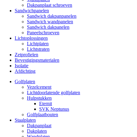
Dakpanplaat schroeven
Sandwichpanelen
Sandwich dakpanpanelen
Sandwich wandpanelen
Sandwich dakpanelen
Paneelschroeven
Lichtoplossingen
Lichtplaten
Lichtstraten
Zetprofielen
Bevestigingsmaterialen
Isolatie
Afdichting
Golfplaten
Vezelcement
Lichtdoorlatende golfplaten
Hulpstukken
Eternit
SVK Neptunus
Golfplaatbouten
Staalplaten
Dakpanplaat
Dakplaten
Wandplaten