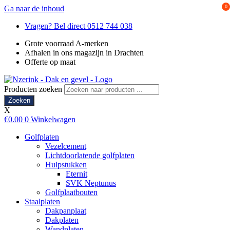
0
Ga naar de inhoud
Vragen? Bel direct 0512 744 038
Grote voorraad A-merken
Afhalen in ons magazijn in Drachten
Offerte op maat
Producten zoeken
Zoeken
X
€
0.00
0
Winkelwagen
Golfplaten
Vezelcement
Lichtdoorlatende golfplaten
Hulpstukken
Eternit
SVK Neptunus
Golfplaatbouten
Staalplaten
Dakpanplaat
Dakplaten
Wandplaten