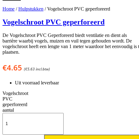
Home
/
Hulpstukken
/ Vogelschroot PVC geperforeerd
Vogelschroot PVC geperforeerd
De Vogelschroot PVC Geperforeerd biedt ventilatie en dient als
barrière waarbij vogels, muizen en vuil tegen gehouden wordt. De
vogelschroot heeft een lengte van 1 meter waardoor het eenvoudig is 
plaatsen.
€
4.65
(
€
5.63
incl.btw)
Uit voorraad leverbaar
Vogelschroot
PVC
geperforeerd
aantal