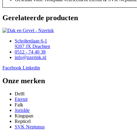
Gerelateerde producten
Scholtenlaan 6-1
9207 JX Drachten
0512 - 74 40 38
info@nzerink.nl
Facebook
Linkedin
Onze merken
Delft
Eternit
Falk
JorisIde
Kingspan
Repticel
SVK Neptunus