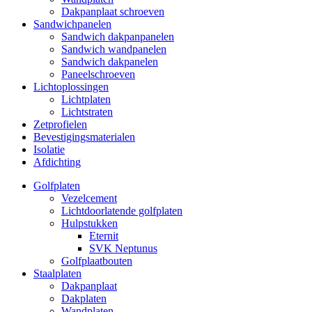
Dakpanplaat schroeven
Sandwichpanelen
Sandwich dakpanpanelen
Sandwich wandpanelen
Sandwich dakpanelen
Paneelschroeven
Lichtoplossingen
Lichtplaten
Lichtstraten
Zetprofielen
Bevestigingsmaterialen
Isolatie
Afdichting
Golfplaten
Vezelcement
Lichtdoorlatende golfplaten
Hulpstukken
Eternit
SVK Neptunus
Golfplaatbouten
Staalplaten
Dakpanplaat
Dakplaten
Wandplaten