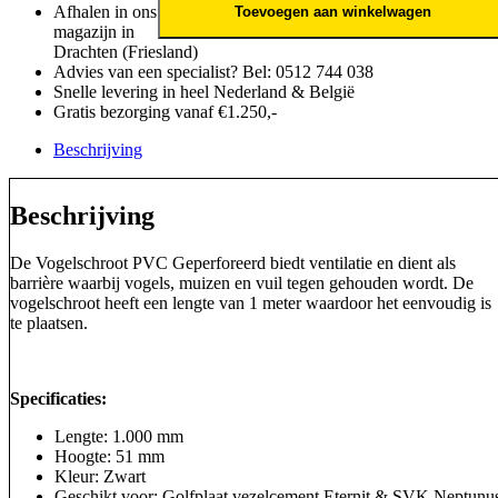
Afhalen in ons
Toevoegen aan winkelwagen
magazijn in
Drachten (Friesland)
Advies van een specialist? Bel: 0512 744 038
Snelle levering in heel Nederland & België
Gratis bezorging vanaf €1.250,-
Beschrijving
Beschrijving
De Vogelschroot PVC Geperforeerd biedt ventilatie en dient als
barrière waarbij vogels, muizen en vuil tegen gehouden wordt. De
vogelschroot heeft een lengte van 1 meter waardoor het eenvoudig is
te plaatsen.
Specificaties:
Lengte: 1.000 mm
Hoogte: 51 mm
Kleur: Zwart
Geschikt voor: Golfplaat vezelcement Eternit & SVK Neptunu